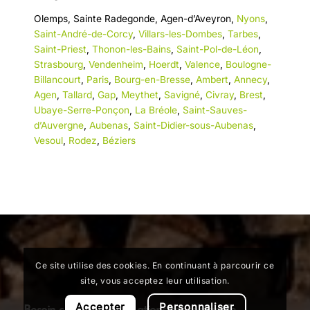
Olemps
,
Sainte Radegonde
,
Agen-d’Aveyron
,
Nyons
,
Saint-André-de-Corcy
,
Villars-les-Dombes
,
Tarbes
,
Saint-Priest
,
Thonon-les-Bains
,
Saint-Pol-de-Léon
,
Strasbourg
,
Vendenheim
,
Hoerdt
,
Valence
,
Boulogne-
Billancourt
,
Paris
,
Bourg-en-Bresse
,
Ambert
,
Annecy
,
Agen
,
Tallard
,
Gap
,
Meythet
,
Savigné
,
Civray
,
Brest
,
Ubaye-Serre-Ponçon
,
La Bréole
,
Saint-Sauves-
d’Auvergne
,
Aubenas
,
Saint-Didier-sous-Aubenas
,
Vesoul
,
Rodez
,
Béziers
Ce site utilise des cookies. En continuant à parcourir ce
site, vous acceptez leur utilisation.
Accepter
Personnaliser