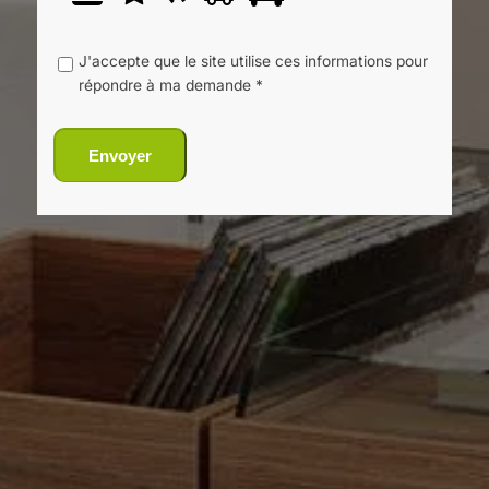
prouvez
1
2
3
4
5
que
vous
J'accepte que le site utilise ces informations pour
êtes
répondre à ma demande *
un
humain
en
Envoyer
sélectionnant
la
voiture.